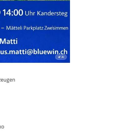
rzeugen
xo